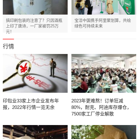
搞印刷包装的注意了？只因酒瓶
宝洁中国携手阿里聚划算，共绘
上印了唐诗，一厂家被罚25万
绿色可持续未来
元！
行情
印包业33家上市企业发布年
2023年更难熬！订单狂减
报，2022年行情一览无余
80%，耐克、阿迪库存爆仓，
7500家工厂停业解散