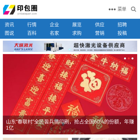
菜单
资讯
行情
企业
展览
供应
招聘
图说
百科
名家
求购
营销
投稿
山东“春联村”全民皆兵搞印刷，抢占全国60%的份额，年赚
1亿