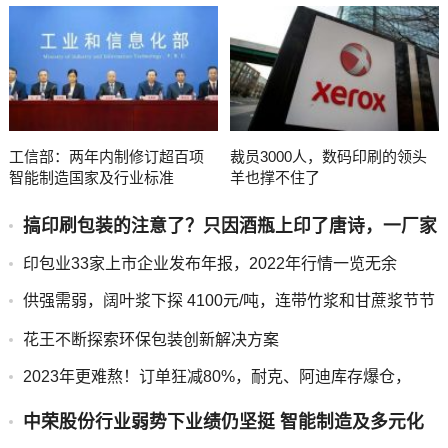
工信部：两年内制修订超百项
裁员3000人，数码印刷的领头
智能制造国家及行业标准
羊也撑不住了
搞印刷包装的注意了？只因酒瓶上印了唐诗，一厂家
被罚25万元！
印包业33家上市企业发布年报，2022年行情一览无余
供强需弱，阔叶浆下探 4100元/吨，连带竹浆和甘蔗浆节节
下...
花王不断探索环保包装创新解决方案
2023年更难熬！订单狂减80%，耐克、阿迪库存爆仓，
750...
中荣股份行业弱势下业绩仍坚挺 智能制造及多元化
成效渐显