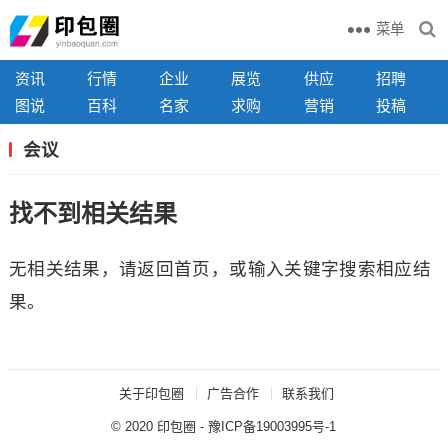
菜单
资讯
行情
企业
展览
供应
招聘
图说
百科
名家
求购
营销
投稿
会议
找不到相关结果
无相关结果，请返回首页，或输入关键字搜索相应结
果。
关于印包圈
广告合作
联系我们
© 2020
印包圈
-
豫ICP备19003995号-1