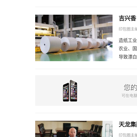
吉兴香
印包圈主
造纸工业
农业、国
导致漂白
天龙集
印包圈主