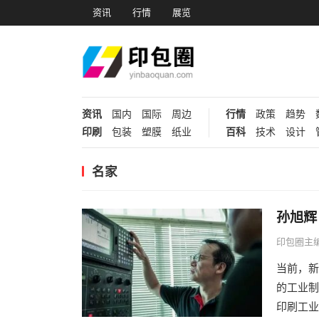
资讯
行情
展览
资讯
国内
国际
周边
行情
政策
趋势
印刷
包装
塑膜
纸业
百科
技术
设计
名家
孙旭辉
印包圈主
当前，新
的工业制
印刷工业