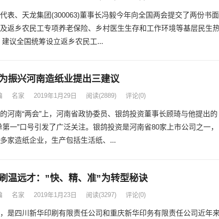
代表、天龙集团(300063)董事长冯毅今年向全国两会提交了两份书面
及返乡农民工专项养老保险、乡村医生生存和工作环境等基层民生
 建议全国统筹设立返乡农民工...
为振兴河南造纸业提出三建议
编
名家
2019年1月29日
阅读
(2889)
评论(0)
的河南“两会”上，河南省政协委员、银鸽投资董事长顾琦与他提出的
单第一”口号引发了广泛关注。银鸽投资是河南省80家上市公司之一，
多家造纸企业，生产包括生活纸、...
刷温远才：”快、精、准”为转型秘诀
编
名家
2019年1月23日
阅读
(3297)
评论(0)
是四川新华印刷有限责任公司和重庆新华印务有限责任公司近年