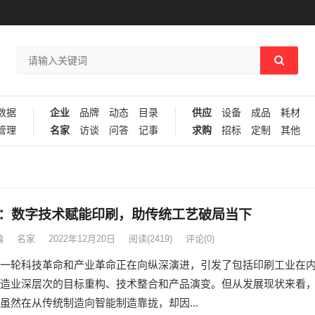
数据
企业
品牌
动态
目录
供应
设备
成品
耗材
管理
名家
访谈
问答
记事
求购
招标
定制
其他
：数字技术赋能印刷，助传统工艺破局当下
编
名家
2022年12月20日
阅读
(2419)
评论(0)
一轮科技革命和产业革命正在向纵深演进，引发了包括印刷工业在
造业深层次的目标重构、技术整合和产品演变。但从发展现状来看
虽然在从传统制造向智能制造靠拢，却因...