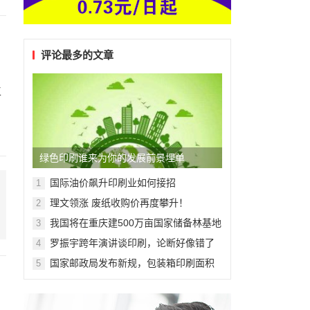
评论最多的文章
工
，
绿色印刷谁来为你的发展前景埋单
国际油价飙升印刷业如何接招
1
理文领涨 废纸收购价再度攀升！
2
我国将在重庆建500万亩国家储备林基地
3
罗振宇跨年演讲谈印刷，论断好像错了
4
国家邮政局发布新规，包装箱印刷面积
5
不超过50%！