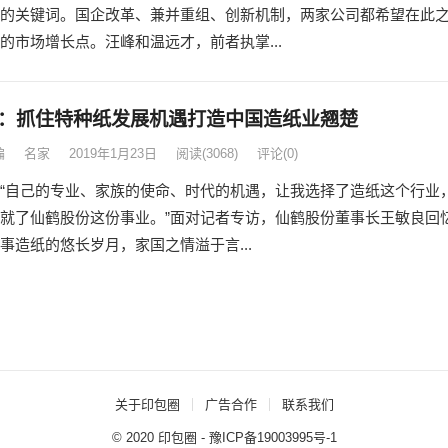
的关键词。国企改革、兼并重组、创新机制，两家公司都希望在此
的市场增长点。汪峰和温远才，前者执掌...
：抓住特种纸发展机遇打造中国造纸业翘楚
编
名家
2019年1月23日
阅读
(3068)
评论(0)
“自己的专业、家族的使命、时代的机遇，让我选择了造纸这个行业
就了仙鹤股份这份事业。”面对记者专访，仙鹤股份董事长王敏良回
事造纸的悠长岁月，家国之情溢于言...
关于印包圈
广告合作
联系我们
© 2020
印包圈
-
豫ICP备19003995号-1