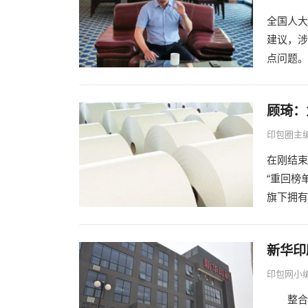
全国人大
建议，涉
点问题。
顾琦：
印包圈主
在刚结束
“重回榜
旗下拥有
新华印
印包网小
整合，