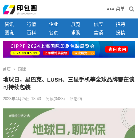
菜单
资讯
行情
企业
展览
供应
招聘
图说
百科
名家
求购
营销
投稿
首页
国际
地球日，星巴克、LUSH、三星手机等全球品牌都在谈
可持续包装
2023年4月25日 18:43
阅读
(3483)
评论(0)